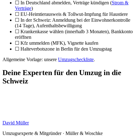
Als erfahrenes
Umzugsunternehmen Berlin
planen wir deinen
Umzug Berlin
in die Schweiz stressfrei – ob Direkttransport oder
günstige Beiladung. Fordere jetzt dein kostenloses
Festpreis-
Angebot
an.
Umzug in die Schweiz · Müller & Woschke
Bereit für Ihren Umzug in die Schweiz?
Kostenlos und unverbindlich:
Holen Sie sich Ihr Festpreis-
Angebot für den Umzug in die Schweiz – Beiladung oder
Direkttransport, ein fester Ansprechpartner, Festpreis ohne
versteckte Kosten. Von Berliner Umzugsexperten seit 1999.
Umzug in die Schweiz anfragen
030 57714586
Festpreis-Garantie
·
kostenlos & unverbindlich
·
seit 1999
in Berlin
Häufige Fragen
Häufige Fragen zum Umzug &
Auswandern in die Schweiz