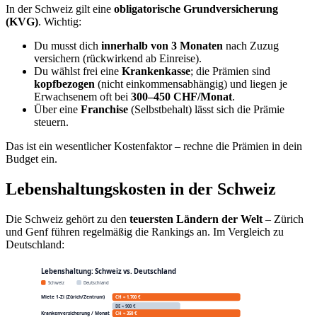
Gesetzeslage; kläre deine Situation mit einem Steuerberater.
Zwischen Deutschland und der Schweiz besteht ein
Doppelbesteuerungsabkommen.
Wohnen & Wohnungssuche in der
Schweiz
Der Wohnungsmarkt ist – vor allem in
Zürich, Genf und Zug
–
angespannt und teuer. Tipps:
Plane die Wohnungssuche
früh
ein; gefragte Lagen sind
schnell weg.
Vermieter verlangen oft eine
Mietkaution
(bis 3
Monatsmieten) und Bonitätsnachweise.
In der Romandie (Genf, Lausanne) ist Französisch die
Amtssprache – wichtig für Verträge.
Viele Zuziehende mieten zunächst und kaufen erst später –
Wohneigentum ist in der Schweiz teuer.
Arbeiten & Löhne in der Schweiz
Die Schweiz hat einen
starken Arbeitsmarkt
und niedrige