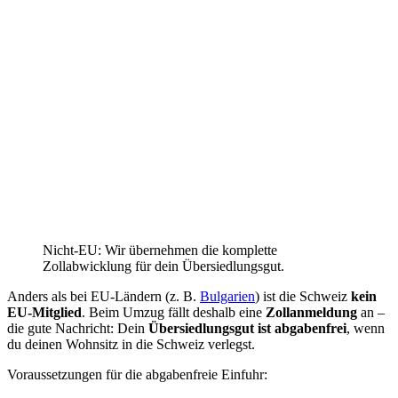
Auswandern in die Schweiz: Darum lohnt
es sich
Die Schweiz ist eines der
beliebtesten Auswanderungsziele der
Deutschen
– aus guten Gründen:
Hohe Löhne:
Gehälter liegen deutlich über dem deutschen
Niveau (Medianlohn rund 6.500 CHF/Monat).
Lebensqualität & Sicherheit:
top Infrastruktur, Natur,
niedrige Kriminalität.
Nähe zu Deutschland:
gleiche Sprache (im Norden), kurze
Wege in die Heimat.
Karriere:
starke Branchen wie Pharma (Basel), Finanzen
(Zürich/Zug), Tech und Tourismus.
Wichtig: Den hohen Löhnen stehen
hohe Lebenshaltungskosten
gegenüber – unterm Strich bleibt für viele dennoch mehr übrig.
Krankenversicherung in der Schweiz
(Pflicht)
In der Schweiz gilt eine
obligatorische Grundversicherung