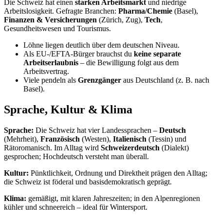
Autobahn-Vignette
(jährlich, ca. 40 CHF; auch als E-
Vignette).
Den deutschen Führerschein kannst du als EU-Bürger weiter
nutzen; nach längerem Aufenthalt empfiehlt sich der Umtausch.
Umzug mit Haustieren in die Schweiz
Hund und Katze ziehen mit? Du brauchst einen
EU-
Heimtierausweis
, einen
Mikrochip
und eine gültige
Tollwut-
Impfung
. Die Schweiz erkennt den EU-Ausweis an.
Hunde
müssen in der Schweiz registriert werden (Datenbank
AMICUS); es fällt eine Hundesteuer an.
Für bestimmte Lebensmittel-/Mengenmitnahmen gelten
Zollregeln – für Tiere selbst nicht.
Vor- und Nachteile beim Auswandern in
die Schweiz
Vorteile
Sehr hohe Löhne