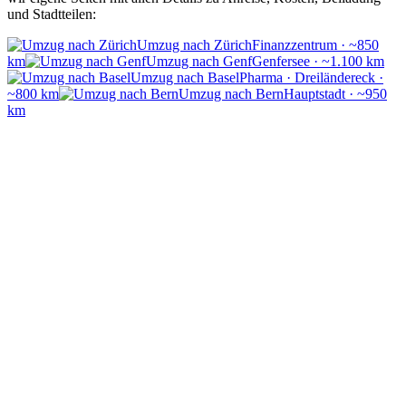
und Stadtteilen:
Umzug nach Zürich
Finanzzentrum · ~850
km
Umzug nach Genf
Genfersee · ~1.100 km
Umzug nach Basel
Pharma · Dreiländereck ·
~800 km
Umzug nach Bern
Hauptstadt · ~950
km
Umzug nach Zug
Steuergünstig · ~870 km