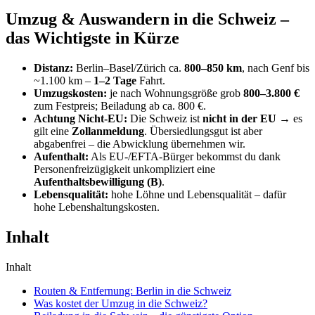
Umzug & Auswandern in die Schweiz –
das Wichtigste in Kürze
Distanz:
Berlin–Basel/Zürich ca.
800–850 km
, nach Genf bis
~1.100 km –
1–2 Tage
Fahrt.
Umzugskosten:
je nach Wohnungsgröße grob
800–3.800 €
zum Festpreis; Beiladung ab ca. 800 €.
Achtung Nicht-EU:
Die Schweiz ist
nicht in der EU
→ es
gilt eine
Zollanmeldung
. Übersiedlungsgut ist aber
abgabenfrei – die Abwicklung übernehmen wir.
Aufenthalt:
Als EU-/EFTA-Bürger bekommst du dank
Personenfreizügigkeit unkompliziert eine
Aufenthaltsbewilligung (B)
.
Lebensqualität:
hohe Löhne und Lebensqualität – dafür
hohe Lebenshaltungskosten.
Inhalt
Inhalt
Routen & Entfernung: Berlin in die Schweiz
Was kostet der Umzug in die Schweiz?