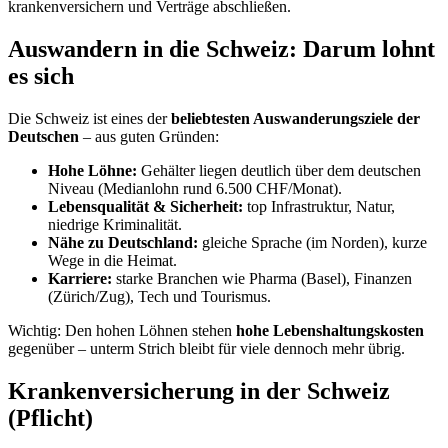
DE ≈ 15 €
Cappuccino
CH ≈ 4,50 €
DE ≈ 3,20 €
ÖV-Monatsticket
CH ≈ 85 €
DE ≈ 58 €
Lebenshaltungskosten im Vergleich (Richtwerte; CHF
≈ €) · Müller & Woschke
Die
Landeswährung
ist der Schweizer Franken (CHF, ungefähr
auf Euro-Niveau). Den hohen Kosten stehen aber hohe Löhne
gegenüber – die
Kaufkraft
ist trotzdem gut. Besonders ins Gewicht
fallen Miete, Krankenkasse und Gastronomie.
Steuern in der Schweiz
Steuern werden auf
Bundes-, Kantons- und Gemeindeebene
erhoben – sie variieren je nach Wohnort. Für Inhaber einer B-
Bewilligung wird die Steuer häufig als
Quellensteuer
direkt vom
Lohn abgezogen.
Steuern:
Steuersätze und Sonderregelungen ändern sich regelmäßig
– auch 2026 gab es Änderungen. Verlässlich ist nur die aktuelle