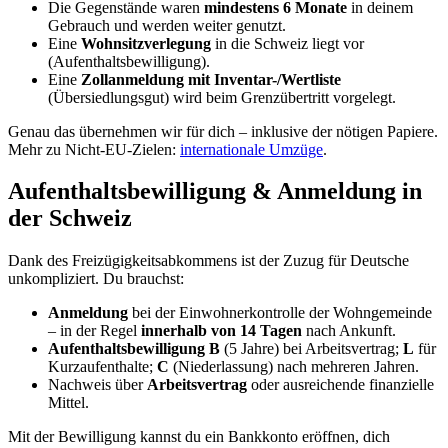
(KVG)
. Wichtig:
Du musst dich
innerhalb von 3 Monaten
nach Zuzug
versichern (rückwirkend ab Einreise).
Du wählst frei eine
Krankenkasse
; die Prämien sind
kopfbezogen
(nicht einkommensabhängig) und liegen je
Erwachsenem oft bei
300–450 CHF/Monat
.
Über eine
Franchise
(Selbstbehalt) lässt sich die Prämie
steuern.
Das ist ein wesentlicher Kostenfaktor – rechne die Prämien in dein
Budget ein.
Lebenshaltungskosten in der Schweiz
Die Schweiz gehört zu den
teuersten Ländern der Welt
– Zürich
und Genf führen regelmäßig die Rankings an. Im Vergleich zu
Deutschland:
Lebenshaltung: Schweiz vs. Deutschland
Schweiz
Deutschland
Miete 1-Zi (Zürich/Zentrum)
CH ≈ 1.700 €
DE ≈ 900 €
Krankenversicherung / Monat
CH ≈ 350 €
DE ≈ 250 €
Restaurant-Gericht
CH ≈ 26 €