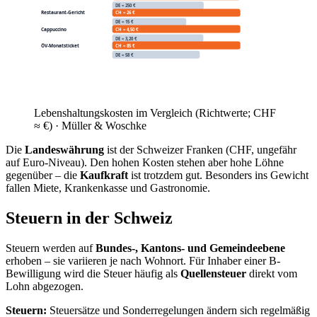
Arbeitslosigkeit. Gefragte Branchen:
Pharma/Chemie
(Basel),
Finanzen & Versicherungen
(Zürich, Zug),
Tech
,
Gesundheitswesen und Tourismus.
Löhne liegen deutlich über dem deutschen Niveau.
Als EU-/EFTA-Bürger brauchst du
keine separate
Arbeitserlaubnis
– die Bewilligung folgt aus dem
Arbeitsvertrag.
Viele pendeln als
Grenzgänger
aus Deutschland (z. B. nach
Basel).
Sprache, Kultur & Klima
Sprache:
Die Schweiz hat vier Landessprachen –
Deutsch
(Mehrheit),
Französisch
(Westen),
Italienisch
(Tessin) und
Rätoromanisch. Im Alltag wird
Schweizerdeutsch
(Dialekt)
gesprochen; Hochdeutsch versteht man überall.
Kultur:
Pünktlichkeit, Ordnung und Direktheit prägen den Alltag;
die Schweiz ist föderal und basisdemokratisch geprägt.
Klima:
gemäßigt, mit klaren Jahreszeiten; in den Alpenregionen
kühler und schneereich – ideal für Wintersport.
Zielregionen & Städte in der Schweiz