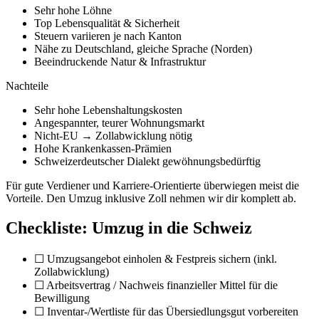
Schweiz fahren wir regelmäßig – inklusive Zollabwicklung und
Übersiedlungsgut. Wir wissen, worauf es als Nicht-EU-Ziel
ankommt."
Seit 1999
in Berlin – über 15 Jahre Erfahrung mit Fern- &
Auslandsumzügen
Regelmäßige Touren in die Schweiz – Zoll &
Übersiedlungsgut aus einer Hand
4,96★ aus 252 Google-Bewertungen
Eigene Fahrzeuge, Transportversicherung & Festpreis ohne
versteckte Kosten
Bekannt aus
SAT.1
& dem
Tagesspiegel
Mehr Vertrauen:
Über uns
·
Echte Bewertungen
·
Auszeichnungen
So läuft dein Umzug in die Schweiz mit
Müller & Woschke ab
Seit über 15 Jahren ziehen wir von Berlin in die Schweiz um. Du
hast
einen festen Ansprechpartner
und einen
Festpreis ohne
versteckte Kosten
– inklusive Transportversicherung und
kompletter Zollabwicklung
. Auf Wunsch übernehmen wir Packen,
Möbelmontage und die Halteverbotszone in Berlin.