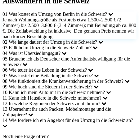
Mehr über UMZUG-BERLIN.de
Umzugsunternehmen
Über uns
Blog
David Müller
André Woschke
Bewertungen
Auszeichnungen
Partner werden
Informationen
Umzugsunternehmen Erfahrungsberichte
Umzugscheckliste
Leistungen
Umzug europaweit
Umzüge deutschlandweit
Für Umzugsunternehmen
Datenschutz
Impressum
Folgen Sie uns