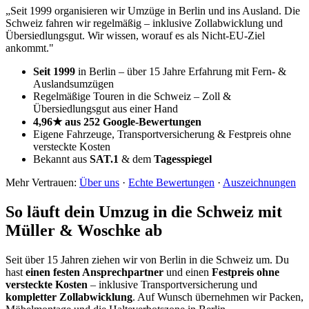
01
Was kostet ein Umzug von Berlin in die Schweiz?
Je nach Wohnungsgröße als Festpreis etwa 1.500–2.500 € (2
Zimmer) bis 2.500–3.800 € (3–4 Zimmer); mit Beiladung ab ca. 800
€. Die Zollabwicklung ist inklusive. Den genauen Preis nennen wir
nach kurzer Besichtigung.
02
Wie lange dauert der Umzug in die Schweiz?
03
Fällt beim Umzug in die Schweiz Zoll an?
04
Was ist Übersiedlungsgut?
05
Brauche ich als Deutscher eine Aufenthaltsbewilligung für die
Schweiz?
06
Wie teuer ist das Leben in der Schweiz?
07
Was kostet eine Beiladung in die Schweiz?
08
Wie funktioniert die Krankenversicherung in der Schweiz?
09
Wie hoch sind die Steuern in der Schweiz?
10
Kann ich mein Auto mit in die Schweiz nehmen?
11
Kann ich Haustiere in die Schweiz mitnehmen?
12
In welche Regionen der Schweiz zieht ihr um?
13
Übernehmt ihr auch Packen, Möbelmontage und die
Zollpapiere?
14
Wie fordere ich ein Angebot für den Umzug in die Schweiz an?
Noch eine Frage offen?