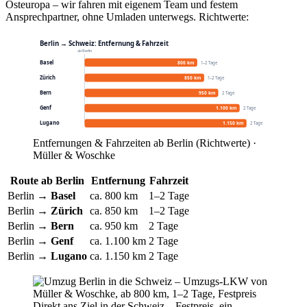
Osteuropa – wir fahren mit eigenem Team und festem
Ansprechpartner, ohne Umladen unterwegs. Richtwerte:
Berlin → Schweiz: Entfernung & Fahrzeit
ab Berlin
Basel
800 km
1–2 Tage
Zürich
850 km
1–2 Tage
Bern
950 km
2 Tage
Genf
1.100 km
2 Tage
Lugano
1.150 km
2 Tage
Entfernungen & Fahrzeiten ab Berlin (Richtwerte) ·
Müller & Woschke
Route ab Berlin
Entfernung
Fahrzeit
Berlin →
Basel
ca. 800 km
1–2 Tage
Berlin →
Zürich
ca. 850 km
1–2 Tage
Berlin →
Bern
ca. 950 km
2 Tage
Berlin →
Genf
ca. 1.100 km
2 Tage
Berlin →
Lugano
ca. 1.150 km
2 Tage
Direkt ans Ziel in der Schweiz – Festpreis, ein