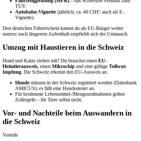
Verträge
)
☐ EU-Heimtierausweis & Tollwut-Impfung für Haustiere
☐ In der Schweiz: Anmeldung bei der Einwohnerkontrolle
(14 Tage), Aufenthaltsbewilligung
☐ Krankenkasse wählen (innerhalb 3 Monaten), Bankkonto
eröffnen
☐ Kfz ummelden (MFK), Vignette kaufen
☐ Halteverbotszone in Berlin für den Umzugstag
Allgemeine Vorlage: unsere
Umzugscheckliste
.
Deine Experten für den Umzug in die
Schweiz
David Müller
Umzugsexperte & Mitgründer · Müller & Woschke
„Seit 1999 organisieren wir Umzüge in Berlin und ins Ausland. Die