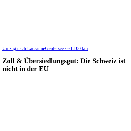
Nicht-EU: Wir übernehmen die komplette
Zollabwicklung für dein Übersiedlungsgut.
Anders als bei EU-Ländern (z. B.
Bulgarien
) ist die Schweiz
kein
EU-Mitglied
. Beim Umzug fällt deshalb eine
Zollanmeldung
an –
die gute Nachricht: Dein
Übersiedlungsgut ist abgabenfrei
, wenn
du deinen Wohnsitz in die Schweiz verlegst.
Voraussetzungen für die abgabenfreie Einfuhr:
Die Gegenstände waren
mindestens 6 Monate
in deinem