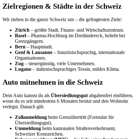
Top Lebensqualität & Sicherheit
Steuern variieren je nach Kanton
Nähe zu Deutschland, gleiche Sprache (Norden)
Beeindruckende Natur & Infrastruktur
Nachteile
Sehr hohe Lebenshaltungskosten
Angespannter, teurer Wohnungsmarkt
Nicht-EU → Zollabwicklung nötig
Hohe Krankenkassen-Prämien
Schweizerdeutscher Dialekt gewöhnungsbedürftig
Für gute Verdiener und Karriere-Orientierte überwiegen meist die
Vorteile. Den Umzug inklusive Zoll nehmen wir dir komplett ab.
Checkliste: Umzug in die Schweiz
☐ Umzugsangebot einholen & Festpreis sichern (inkl.
Zollabwicklung)
☐ Arbeitsvertrag / Nachweis finanzieller Mittel für die
Bewilligung
☐ Inventar-/Wertliste für das Übersiedlungsgut vorbereiten
☐ In Deutschland abmelden, Verträge kündigen (
Strom &