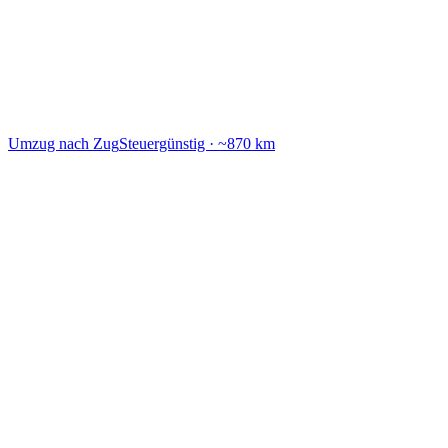
Umzug nach Lausanne
Genfersee · ~1.100 km
Zoll & Übersiedlungsgut: Die Schweiz ist
nicht in der EU