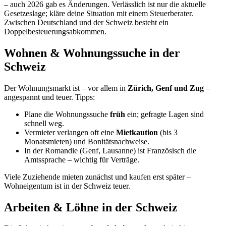
Wir ziehen in die ganze Schweiz um – die gefragtesten Ziele:
Zürich
– größte Stadt, Finanz- und Wirtschaftszentrum.
Basel
– Pharma-Hochburg im Dreiländereck, beliebt bei
Grenzgängern.
Bern
– Hauptstadt.
Genf & Lausanne
– französischsprachig, internationale
Organisationen.
Zug
– steuergünstig, viele Unternehmen.
Lugano
– italienischsprachiges Tessin, mildes Klima.
Auto mitnehmen in die Schweiz
Dein Auto kannst du als
Übersiedlungsgut
abgabenfrei einführen,
wenn du es seit mindestens 6 Monaten besitzt und den Wohnsitz
verlegst. Danach gilt:
Zollanmeldung
beim Grenzübertritt (Formular für
Übersiedlungsgut).
Ummeldung
beim kantonalen Straßenverkehrsamt,
Schweizer Kennzeichen.
Fahrzeugprüfung (MFK)
– das Schweizer Pendant zum
TÜV.