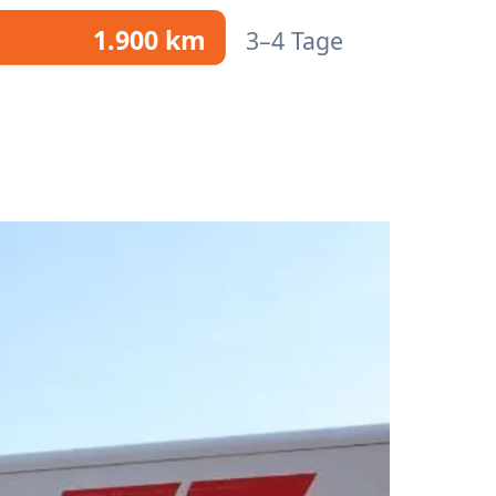
1.900 km
3–4 Tage