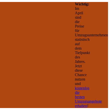
Wichtig:
Im
April
sind
die
Preise
für
Umzugsunternehmen
statistisch
auf
dem
Tiefpunkt
des
Jahres.
Jetzt
diese
Chance
nutzen
und
kostenlos
die
besten
Umzugsangebote
erhalten
!