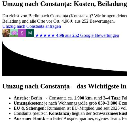
Umzug nach Constanța: Kosten, Beiladung
Du ziehst von Berlin nach Constanța (Konstanza)? Wir bringen deinen
Beiladung und alle Orte vor Ort. 4,96★ aus 252 Bewertungen.
Umzug nach Constanța anfragen
★★★★★
4,96
aus
252
Google-Bewertungen
Umzug nach Constanța – das Wichtigste i
Anreise:
Berlin → Constanța ca.
1.900 km
, rund
3–4 Tage
Fah
Umzugskosten:
je nach Wohnungsgröße grob
850–3.800 €
zum
EU & Schengen:
Rumänien ist EU-Mitglied und seit 2025 v
Constanța (deutsch
Konstanza
) liegt an der
Schwarzmeerküst
Aus einer Hand:
ein fester Ansprechpartner, eigenes Team, Fe