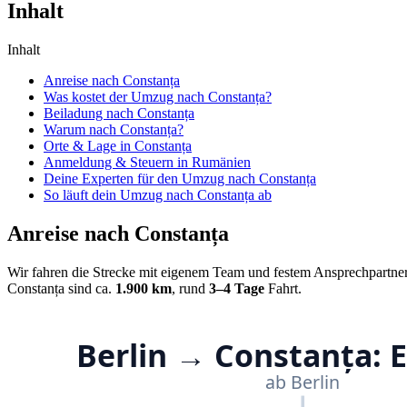
Inhalt
Inhalt
Anreise nach Constanța
Was kostet der Umzug nach Constanța?
Beiladung nach Constanța
Warum nach Constanța?
Orte & Lage in Constanța
Anmeldung & Steuern in Rumänien
Deine Experten für den Umzug nach Constanța
So läuft dein Umzug nach Constanța ab
Anreise nach Constanța
Wir fahren die Strecke mit eigenem Team und festem Ansprechpartne
Constanța sind ca.
1.900 km
, rund
3–4 Tage
Fahrt.
Berlin → Constanța: 
ab Berlin