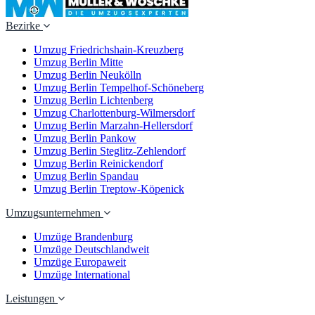
Bezirke
Umzug Friedrichshain-Kreuzberg
Umzug Berlin Mitte
Umzug Berlin Neukölln
Umzug Berlin Tempelhof-Schöneberg
Umzug Berlin Lichtenberg
Umzug Charlottenburg-Wilmersdorf
Umzug Berlin Marzahn-Hellersdorf
Umzug Berlin Pankow
Umzug Berlin Steglitz-Zehlendorf
Umzug Berlin Reinickendorf
Umzug Berlin Spandau
Umzug Berlin Treptow-Köpenick
Umzugsunternehmen
Umzüge Brandenburg
Umzüge Deutschlandweit
Umzüge Europaweit
Umzüge International
Leistungen