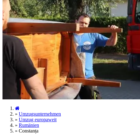
»
Umzugsunternehmen
»
Umzug europaweit
»
Rumänien
»
Constanța