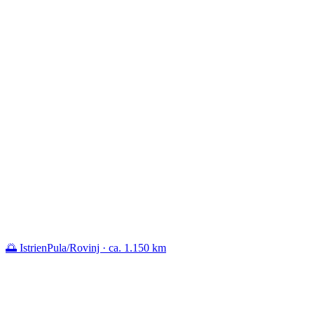
🌅 Istrien
Pula/Rovinj · ca. 1.150 km