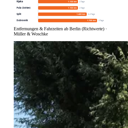
Rijeka
1.150 km
2 Tage
Pula (Istrien)
1.150 km
2 Tage
Split
1.400 km
2–3 Tage
Dubrovnik
1.700 km
3 Tage
Entfernungen & Fahrzeiten ab Berlin (Richtwerte) ·
Müller & Woschke