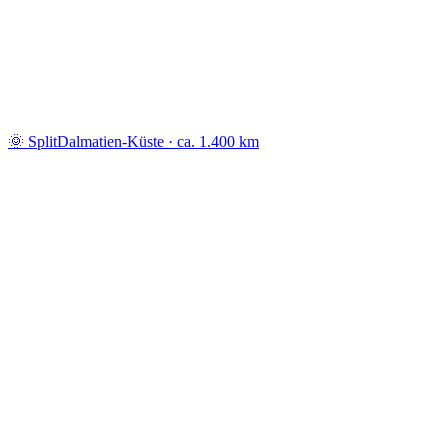
🌞 Split
Dalmatien-Küste · ca. 1.400 km