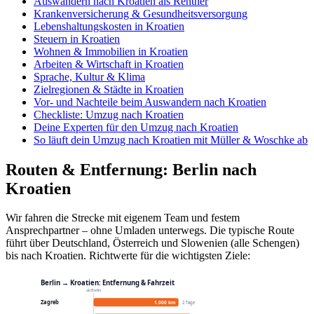
Auswandern nach Kroatien als Rentner
Krankenversicherung & Gesundheitsversorgung
Lebenshaltungskosten in Kroatien
Steuern in Kroatien
Wohnen & Immobilien in Kroatien
Arbeiten & Wirtschaft in Kroatien
Sprache, Kultur & Klima
Zielregionen & Städte in Kroatien
Vor- und Nachteile beim Auswandern nach Kroatien
Checkliste: Umzug nach Kroatien
Deine Experten für den Umzug nach Kroatien
So läuft dein Umzug nach Kroatien mit Müller & Woschke ab
Routen & Entfernung: Berlin nach
Kroatien
Wir fahren die Strecke mit eigenem Team und festem
Ansprechpartner – ohne Umladen unterwegs. Die typische Route
führt über Deutschland, Österreich und Slowenien (alle Schengen)
bis nach Kroatien. Richtwerte für die wichtigsten Ziele:
Berlin → Kroatien: Entfernung & Fahrzeit
ab Berlin
Zagreb
1.000 km
2 Tage