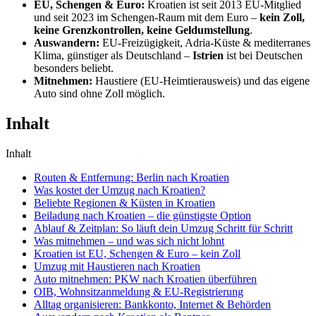
EU, Schengen & Euro:
Kroatien ist seit 2013 EU-Mitglied
und seit 2023 im Schengen-Raum mit dem Euro –
kein Zoll,
keine Grenzkontrollen, keine Geldumstellung
.
Auswandern:
EU-Freizügigkeit, Adria-Küste & mediterranes
Klima, günstiger als Deutschland –
Istrien
ist bei Deutschen
besonders beliebt.
Mitnehmen:
Haustiere (EU-Heimtierausweis) und das eigene
Auto sind ohne Zoll möglich.
Inhalt
Inhalt
Routen & Entfernung: Berlin nach Kroatien
Was kostet der Umzug nach Kroatien?
Beliebte Regionen & Küsten in Kroatien
Beiladung nach Kroatien – die günstigste Option
Ablauf & Zeitplan: So läuft dein Umzug Schritt für Schritt
Was mitnehmen – und was sich nicht lohnt
Kroatien ist EU, Schengen & Euro – kein Zoll
Umzug mit Haustieren nach Kroatien
Auto mitnehmen: PKW nach Kroatien überführen
OIB, Wohnsitzanmeldung & EU-Registrierung
Alltag organisieren: Bankkonto, Internet & Behörden