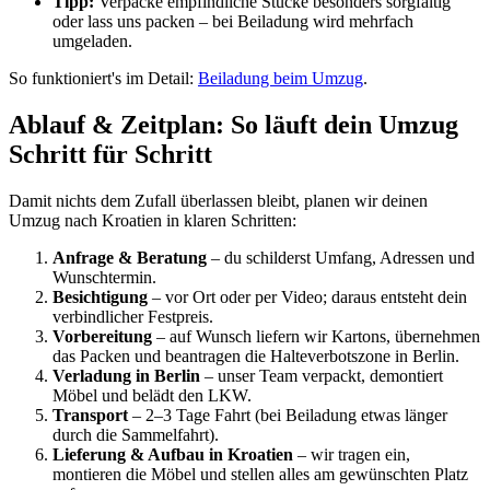
Tipp:
Verpacke empfindliche Stücke besonders sorgfältig
oder lass uns packen – bei Beiladung wird mehrfach
umgeladen.
So funktioniert's im Detail:
Beiladung beim Umzug
.
Ablauf & Zeitplan: So läuft dein Umzug
Schritt für Schritt
Damit nichts dem Zufall überlassen bleibt, planen wir deinen
Umzug nach Kroatien in klaren Schritten:
Anfrage & Beratung
– du schilderst Umfang, Adressen und
Wunschtermin.
Besichtigung
– vor Ort oder per Video; daraus entsteht dein
verbindlicher Festpreis.
Vorbereitung
– auf Wunsch liefern wir Kartons, übernehmen
das Packen und beantragen die Halteverbotszone in Berlin.
Verladung in Berlin
– unser Team verpackt, demontiert
Möbel und belädt den LKW.
Transport
– 2–3 Tage Fahrt (bei Beiladung etwas länger
durch die Sammelfahrt).
Lieferung & Aufbau in Kroatien
– wir tragen ein,
montieren die Möbel und stellen alles am gewünschten Platz