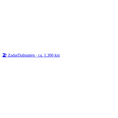
🏖️ Zadar
Dalmatien · ca. 1.300 km