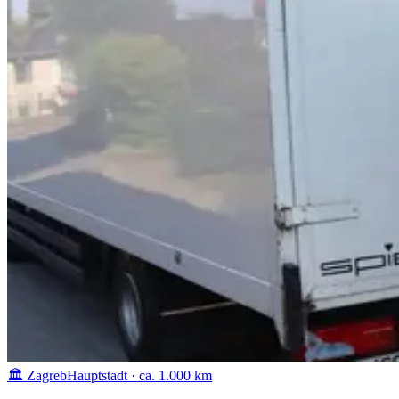
🏛️ Zagreb
Hauptstadt · ca. 1.000 km