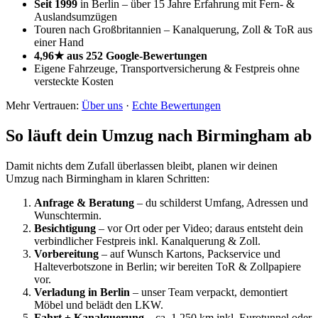
Seit 1999
in Berlin – über 15 Jahre Erfahrung mit Fern- &
Auslandsumzügen
Touren nach Großbritannien – Kanalquerung, Zoll & ToR aus
einer Hand
4,96★ aus 252 Google-Bewertungen
Eigene Fahrzeuge, Transportversicherung & Festpreis ohne
versteckte Kosten
Mehr Vertrauen:
Über uns
·
Echte Bewertungen
So läuft dein Umzug nach Birmingham ab
Damit nichts dem Zufall überlassen bleibt, planen wir deinen
Umzug nach Birmingham in klaren Schritten:
Anfrage & Beratung
– du schilderst Umfang, Adressen und
Wunschtermin.
Besichtigung
– vor Ort oder per Video; daraus entsteht dein
verbindlicher Festpreis inkl. Kanalquerung & Zoll.
Vorbereitung
– auf Wunsch Kartons, Packservice und
Halteverbotszone in Berlin; wir bereiten ToR & Zollpapiere
vor.
Verladung in Berlin
– unser Team verpackt, demontiert
Möbel und belädt den LKW.
Fahrt + Kanalquerung
– ca. 1.250 km inkl. Eurotunnel oder