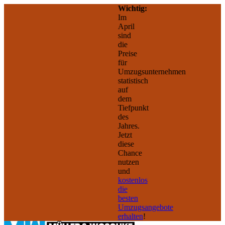
Direkt
Wichtig:
zum
Im
Inhalt
April
springen
sind
die
Preise
für
Umzugsunternehmen
statistisch
auf
dem
Tiefpunkt
des
Jahres.
Jetzt
diese
Chance
nutzen
und
kostenlos
die
besten
Umzugsangebote
erhalten
!