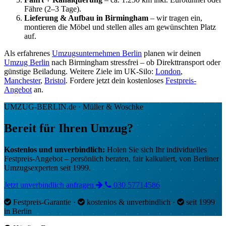
Fähre (2–3 Tage).
Lieferung & Aufbau in Birmingham
– wir tragen ein,
montieren die Möbel und stellen alles am gewünschten Platz
auf.
Als erfahrenes
Umzugsunternehmen Berlin
planen wir deinen
Umzug Berlin
nach Birmingham stressfrei – ob Direkttransport oder
günstige Beiladung. Weitere Ziele im UK-Silo:
London
,
Manchester
,
Bristol
. Fordere jetzt dein kostenloses
Festpreis-
Angebot
an.
UMZUG-BERLIN.de · Müller & Woschke
Bereit für Ihren Umzug?
Kostenlos und unverbindlich:
Holen Sie sich Ihr individuelles
Festpreis-Angebot – persönlich beraten, fair kalkuliert, von Berliner
Umzugsexperten seit 1999.
Jetzt unverbindlich anfragen
030 57714586
Festpreis-Garantie
·
kostenlos & unverbindlich
·
seit 1999
in Berlin