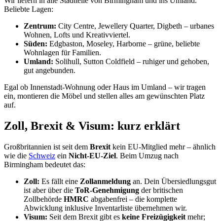
Wir liefern in alle Stadtteile von Birmingham und ins Umland.
Beliebte Lagen:
Zentrum:
City Centre, Jewellery Quarter, Digbeth – urbanes
Wohnen, Lofts und Kreativviertel.
Süden:
Edgbaston, Moseley, Harborne – grüne, beliebte
Wohnlagen für Familien.
Umland:
Solihull, Sutton Coldfield – ruhiger und gehoben,
gut angebunden.
Egal ob Innenstadt-Wohnung oder Haus im Umland – wir tragen
ein, montieren die Möbel und stellen alles am gewünschten Platz
auf.
Zoll, Brexit & Visum: kurz erklärt
Großbritannien ist seit dem
Brexit
kein EU-Mitglied mehr – ähnlich
wie die
Schweiz
ein
Nicht-EU-Ziel
. Beim Umzug nach
Birmingham bedeutet das:
Zoll:
Es fällt eine
Zollanmeldung
an. Dein Übersiedlungsgut
ist aber über die
ToR-Genehmigung
der britischen
Zollbehörde
HMRC
abgabenfrei – die komplette
Abwicklung inklusive Inventarliste übernehmen wir.
Visum:
Seit dem Brexit gibt es
keine Freizügigkeit
mehr;