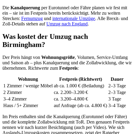
Die
Kanalquerung
per Eurotunnel oder Fähre planen wir fest mit
ein – sie ist im Festpreis bereits berücksichtigt. Mehr zu weiten
Strecken:
Fernumzug
und
internationale Umzüge
. Alle Brexit- und
Zoll-Details stehen auf
Umzug nach England
.
Was kostet der Umzug nach
Birmingham?
Der Preis hängt von
Wohnungsgröße
, Volumen, Service-Umfang
und Saison ab – plus Kanalquerung und die Zollabwicklung, die wir
übernehmen. Richtwerte zum
Festpreis
:
Wohnung
Festpreis (Richtwert)
Dauer
1 Zimmer / wenige Möbel
ab ca. 1.000 € (Beiladung)
2–3 Tage
2 Zimmer
ca. 2.200–3.200 €
2–3 Tage
3–4 Zimmer
ca. 3.200–4.800 €
3 Tage
Haus / 5+ Zimmer
auf Anfrage (ab ca. 4.800 €)
3–4 Tage
Im Preis enthalten sind die Kanalquerung (Eurotunnel oder Fähre)
und die komplette Zollabwicklung mit ToR. Den genauen Festpreis
nennen wir nach kurzer Besichtigung (auch per Video). Wie sich
Auslands-Umzugskosten zusammensetzen, zeigt der Ratgeber