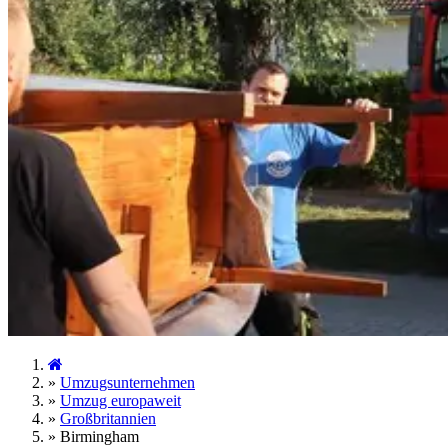
»
Umzugsunternehmen
»
Umzug europaweit
»
Großbritannien
»
Birmingham