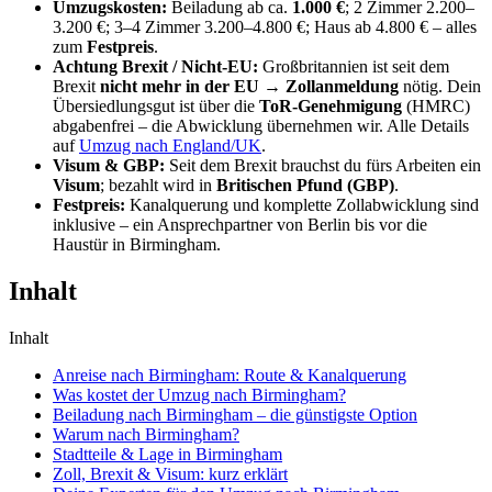
Umzugskosten:
Beiladung ab ca.
1.000 €
; 2 Zimmer 2.200–
3.200 €; 3–4 Zimmer 3.200–4.800 €; Haus ab 4.800 € – alles
zum
Festpreis
.
Achtung Brexit / Nicht-EU:
Großbritannien ist seit dem
Brexit
nicht mehr in der EU
→
Zollanmeldung
nötig. Dein
Übersiedlungsgut ist über die
ToR-Genehmigung
(HMRC)
abgabenfrei – die Abwicklung übernehmen wir. Alle Details
auf
Umzug nach England/UK
.
Visum & GBP:
Seit dem Brexit brauchst du fürs Arbeiten ein
Visum
; bezahlt wird in
Britischen Pfund (GBP)
.
Festpreis:
Kanalquerung und komplette Zollabwicklung sind
inklusive – ein Ansprechpartner von Berlin bis vor die
Haustür in Birmingham.
Inhalt
Inhalt
Anreise nach Birmingham: Route & Kanalquerung
Was kostet der Umzug nach Birmingham?
Beiladung nach Birmingham – die günstigste Option
Warum nach Birmingham?
Stadtteile & Lage in Birmingham
Zoll, Brexit & Visum: kurz erklärt