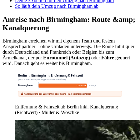
Deine Experten für den Umzug nach Birmingham
So läuft dein Umzug nach Birmingham ab
Anreise nach Birmingham: Route &amp;
Kanalquerung
Birmingham erreichen wir mit eigenem Team und festem
Ansprechpartner – ohne Umladen unterwegs. Die Route führt quer
durch Deutschland und Frankreich oder Belgien bis zum
Ärmelkanal, der per
Eurotunnel (Autozug)
oder
Fähre
gequert
wird. Danach geht es weiter bis Birmingham.
Berlin → Birmingham: Entfernung & Fahrzeit
per LKW inkl. Kanalquerung (Eurotunnel oder Fähre)
Birmingham
1.250 km
2–3 Tage
⛴ Kanalquerung per Eurotunnel oder Fähre · im Festpreis enthalten
Entfernung & Fahrzeit ab Berlin inkl. Kanalquerung
(Richtwert) · Müller & Woschke